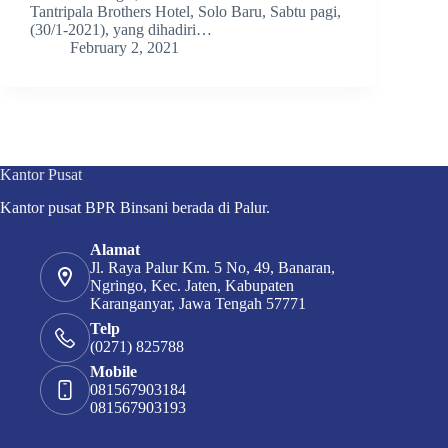
Tantripala Brothers Hotel, Solo Baru, Sabtu pagi,
(30/1-2021), yang dihadiri…
February 2, 2021
Kantor Pusat
Kantor pusat BPR Binsani berada di Palur.
Alamat
Jl. Raya Palur Km. 5 No, 49, Banaran,
Ngringo, Kec. Jaten, Kabupaten
Karanganyar, Jawa Tengah 57771
Telp
(0271) 825788
Mobile
081567903184
081567903193